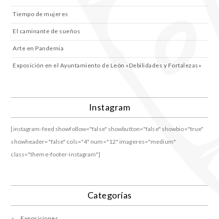
Tiempo de mujeres
El caminante de sueños
Arte en Pandemia
Exposición en el Ayuntamiento de León «Debilidades y Fortalezas»
Instagram
[instagram-feed showfollow="false" showbutton="false" showbio="true"
showheader="false" cols="4" num="12" imageres="medium"
class="theme-footer-instagram"]
Categorías
Exposiciones