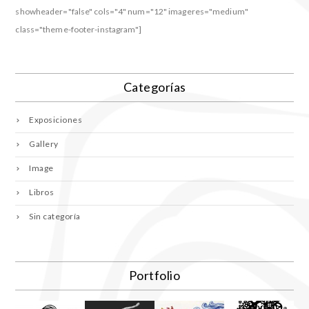
showheader="false" cols="4" num="12" imageres="medium"
class="theme-footer-instagram"]
Categorías
Exposiciones
Gallery
Image
Libros
Sin categoría
Portfolio